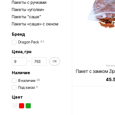
Пакеты с ручками
Пакеты «уголки»
Пакеты "саше"
Пакеты «саше» с окном
Бренд
44
Dragon Pack
Цена, грн
От Цена, грн
До Цена, грн
OK
Артику
Наличие
45.5
38
В наличии
6
Под заказ
Цвет