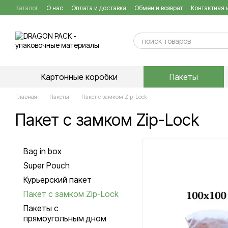
Перейти к основному контенту
Каталог
О нас
Оплата и доставка
Обмен и возврат
Контактная
Публичный договор
Картонные коробки
Пакеты
Главная
Пакеты
Пакет с замком Zip-Lock
Пакет с замком Zip-Lock
Bag in box
Super Pouch
Курьерский пакет
Пакет с замком Zip-Lock
Пакеты с
прямоугольным дном