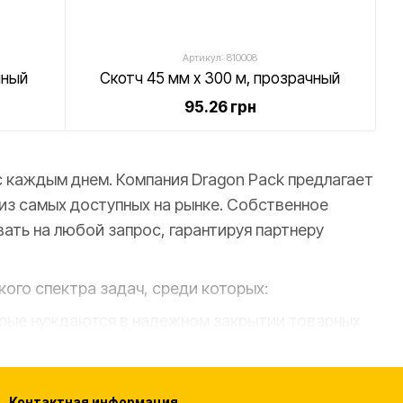
Артикул: 810008
чный
Скотч 45 мм х 300 м, прозрачный
95.26 грн
с каждым днем. Компания Dragon Pack предлагает
 из самых доступных на рынке. Собственное
ать на любой запрос, гарантируя партнеру
ого спектра задач, среди которых:
торые нуждаются в надежном закрытии товарных
обеспечения безопасности товаров во время
Контактная информация