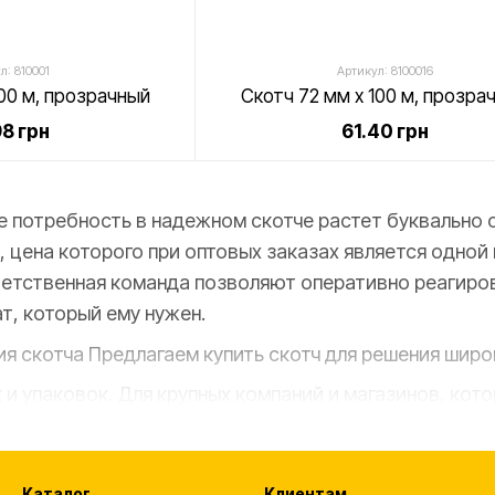
л: 810001
Артикул: 8100016
100 м, прозрачный
Скотч 72 мм х 100 м, прозра
8 грн
61.40 грн
 потребность в надежном скотче растет буквально 
, цена которого при оптовых заказах является одной
етственная команда позволяют оперативно реагиров
ат, который ему нужен.
я скотча Предлагаем купить скотч для решения широк
 и упаковок. Для крупных компаний и магазинов, ко
 объемах перевозок.
. Оптовые продавцы могут использовать скотч для 
Каталог
Клиентам