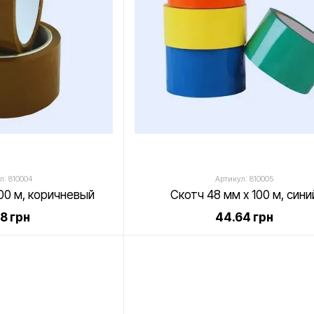
л: 810004
Артикул: 810005
100 м, коричневый
Скотч 48 мм х 100 м, сини
68 грн
44.64 грн