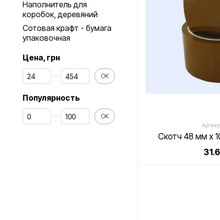
Наполнитель для
коробок, деревяний
Сотовая крафт - бумага
упаковочная
Цена, грн
От Цена, грн
До Цена, грн
OK
Популярность
От Популярность
До Популярность
OK
Артику
Скотч 48 мм х 
31.