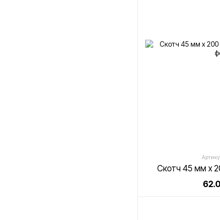
Артику
Скотч 45 мм х 
62.