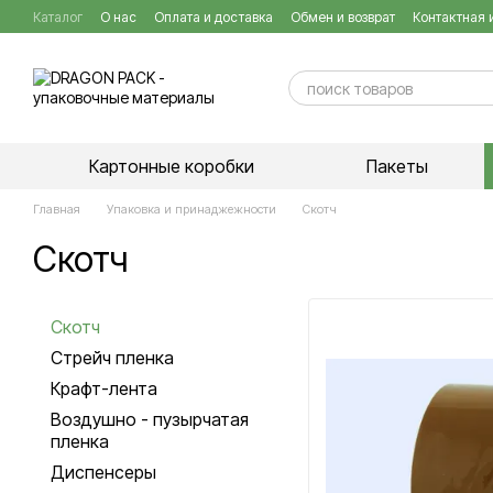
Перейти к основному контенту
Каталог
О нас
Оплата и доставка
Обмен и возврат
Контактная
Публичный договор
Картонные коробки
Пакеты
Главная
Упаковка и принаджежности
Скотч
Скотч
Скотч
Стрейч пленка
Крафт-лента
Воздушно - пузырчатая
пленка
Диспенсеры