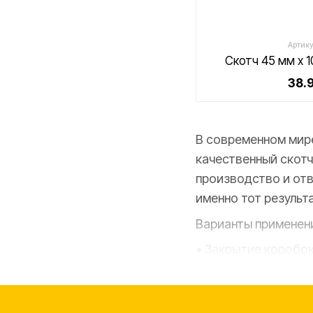
Артику
Скотч 45 мм х 
38.9
В современном мире
качественный скотч
производство и отв
именно тот результ
Варианты применени
• Закрытие коробок
партий при больших
• Фиксация товаров