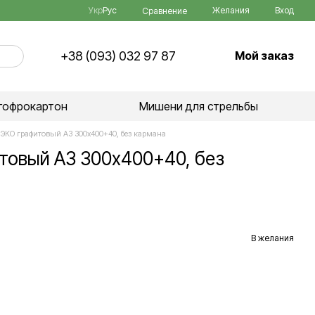
Укр
Рус
Желания
Вход
Сравнение
+38 (093) 032 97 87
Мой заказ
гофрокартон
Мишени для стрельбы
 ЭКО графитовый А3 300х400+40, без кармана
итовый А3 300х400+40, без
В желания