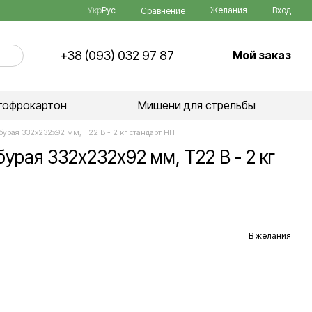
Укр
Рус
Желания
Вход
Сравнение
+38 (093) 032 97 87
Мой заказ
гофрокартон
Мишени для стрельбы
урая 332х232х92 мм, Т22 B - 2 кг стандарт НП
урая 332х232х92 мм, Т22 B - 2 кг
В желания