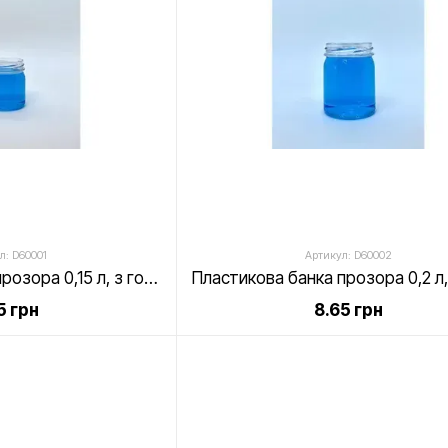
л: D60001
Артикул: D60002
Пластикова банка прозора 0,15 л, з горловиною 63 мм, "циліндр"
5 грн
8.65 грн