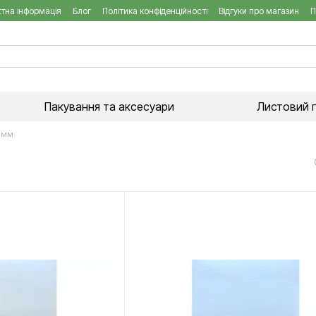
тна інформація
Блог
Політика конфіденційності
Відгуки про магазин
П
Пакування та аксесуари
Листовий 
3 мм