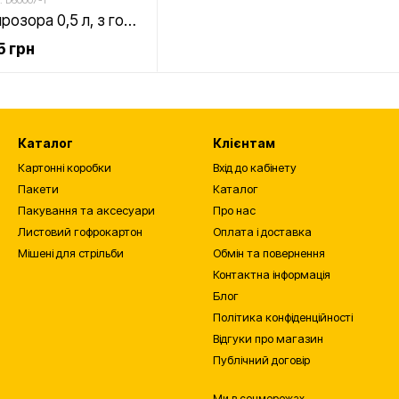
: D60007-1
Пластикова банка прозора 0,5 л, з горловиною 63 мм, "квадрат"
5 грн
Каталог
Клієнтам
Картонні коробки
Вхід до кабінету
Пакети
Каталог
Пакування та аксесуари
Про нас
Листовий гофрокартон
Оплата і доставка
Мішені для стрільби
Обмін та повернення
Контактна інформація
Блог
Політика конфіденційності
Відгуки про магазин
Публічний договір
Ми в соцмережах