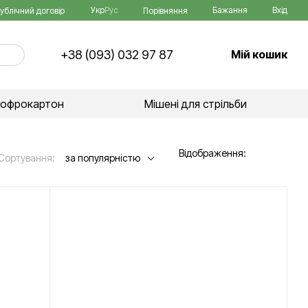
Укр
Рус
Бажання
Вхід
Порівняння
ублічний договір
+38 (093) 032 97 87
Мій кошик
гофрокартон
Мішені для стрільби
Відображення:
Сортування:
за популярністю