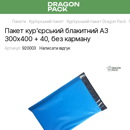
Пакети
Кур'єрський пакет
Кур'єрський пакет Dragon Pack
Пакет кур'єрський блакитний А3
300х400 + 40, без карману
Артикул:
920003
Написати відгук