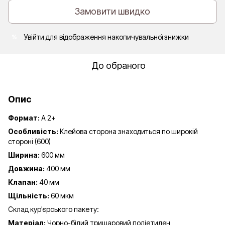
Замовити швидко
Увійти
для відображення накопичувальної знижки
%
До обраного
Опис
Формат:
А 2+
Особливість:
Клейова сторона знаходиться по широкій
стороні (600)
Ширина:
600 мм
Довжина:
400 мм
Клапан:
40 мм
Щільність:
60 мкм
Склад кур'єрського пакету:
Матеріал:
Чорно-білий тришаровий поліетилен