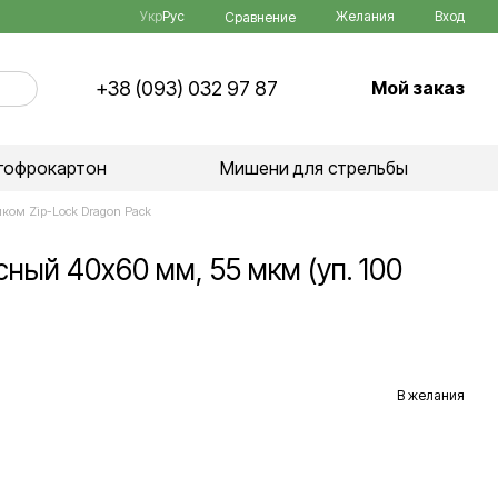
Укр
Рус
Желания
Вход
Сравнение
+38 (093) 032 97 87
Мой заказ
гофрокартон
Мишени для стрельбы
мком Zip-Lock Dragon Pack
сный 40х60 мм, 55 мкм (уп. 100
В желания