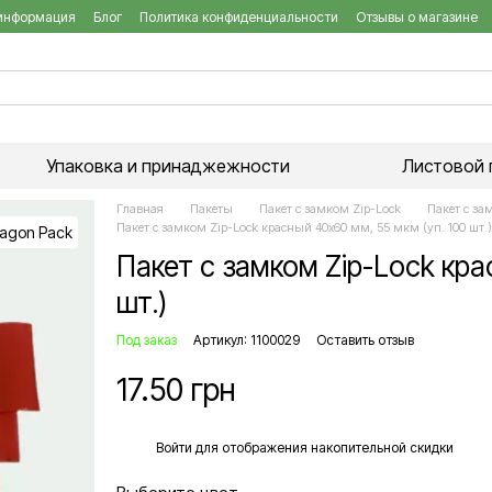
 информация
Блог
Политика конфиденциальности
Отзывы о магазине
Упаковка и принаджежности
Листовой 
Главная
Пакеты
Пакет с замком Zip-Lock
Пакет с за
Пакет с замком Zip-Lock красный 40х60 мм, 55 мкм (уп. 100 шт.)
Пакет с замком Zip-Lock кра
шт.)
Под заказ
Артикул: 1100029
Оставить отзыв
17.50 грн
%
Войти
для отображения накопительной скидки