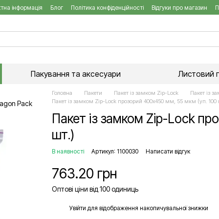
тна інформація
Блог
Політика конфіденційності
Відгуки про магазин
П
Пакування та аксесуари
Листовий 
Головна
Пакети
Пакет із замком Zip-Lock
Пакет із з
Пакет із замком Zip-Lock прозорий 400х450 мм, 55 мкм (уп. 100 
Пакет із замком Zip-Lock пр
шт.)
В наявності
Артикул: 1100030
Написати відгук
763.20 грн
Оптові ціни від 100 одиниць
%
Увійти
для відображення накопичувальної знижки