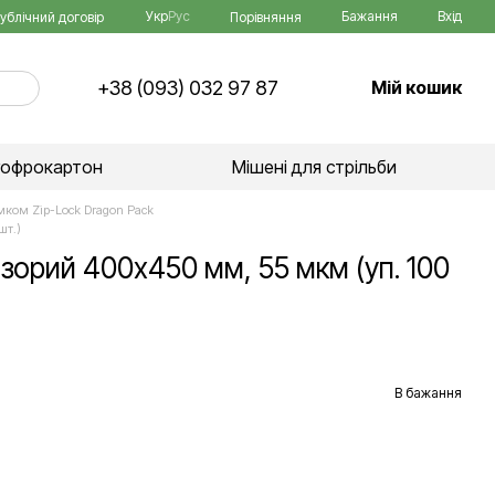
Укр
Рус
Бажання
Вхід
Порівняння
ублічний договір
+38 (093) 032 97 87
Мій кошик
гофрокартон
Мішені для стрільби
амком Zip-Lock Dragon Pack
шт.)
озорий 400х450 мм, 55 мкм (уп. 100
В бажання