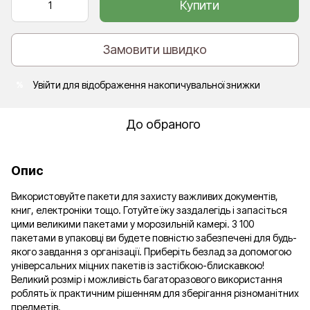
Купити
Замовити швидко
Увійти
для відображення накопичувальної знижки
%
До обраного
Опис
Використовуйте пакети для захисту важливих документів,
книг, електроніки тощо. Готуйте їжу заздалегідь і запасіться
цими великими пакетами у морозильній камері. З 100
пакетами в упаковці ви будете повністю забезпечені для будь-
якого завдання з організації. Приберіть безлад за допомогою
універсальних міцних пакетів із застібкою-блискавкою!
Великий розмір і можливість багаторазового використання
роблять їх практичним рішенням для зберігання різноманітних
предметів.