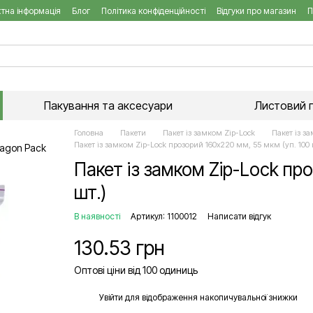
тна інформація
Блог
Політика конфіденційності
Відгуки про магазин
П
Пакування та аксесуари
Листовий 
Головна
Пакети
Пакет із замком Zip-Lock
Пакет із з
Пакет із замком Zip-Lock прозорий 160х220 мм, 55 мкм (уп. 100 
Пакет із замком Zip-Lock про
шт.)
В наявності
Артикул: 1100012
Написати відгук
130.53 грн
Оптові ціни від 100 одиниць
%
Увійти
для відображення накопичувальної знижки