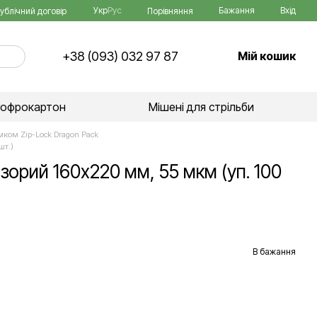
Укр
Рус
Бажання
Вхід
Порівняння
ублічний договір
+38 (093) 032 97 87
Мій кошик
гофрокартон
Мішені для стрільби
амком Zip-Lock Dragon Pack
шт.)
зорий 160х220 мм, 55 мкм (уп. 100
В бажання