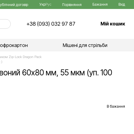
Укр
Рус
Бажання
Вхід
Порівняння
ублічний договір
+38 (093) 032 97 87
Мій кошик
гофрокартон
Мішені для стрільби
амком Zip-Lock Dragon Pack
.)
воний 60х80 мм, 55 мкм (уп. 100
В бажання