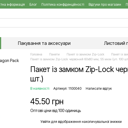
тна інформація
Блог
Політика конфіденційності
Відгуки про магазин
П
Пакування та аксесуари
Листовий 
Головна
Пакети
Пакет із замком Zip-Lock
Пакет із з
Пакет із замком Zip-Lock червоний 60х80 мм, 55 мкм (уп. 100 шт
Пакет із замком Zip-Lock чер
шт.)
В наявності
Артикул: 1100040
Написати відгук
45.50 грн
Оптові ціни від 100 одиниць
%
Увійти
для відображення накопичувальної знижки